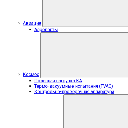
Авиация
Аэропорты
Космос
Полезная нагрузка КА
Термо-вакуумные испытания (TVAC)
Контрольно-проверочная аппаратура