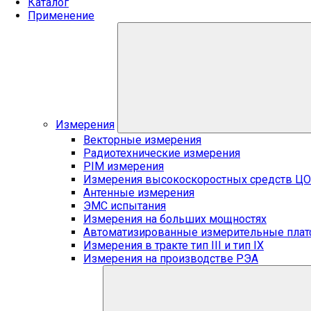
Каталог
Применение
Измерения
Векторные измерения
Радиотехнические измерения
PIM измерения
Измерения высокоскоростных средств Ц
Антенные измерения
ЭМС испытания
Измерения на больших мощностях
Автоматизированные измерительные пла
Измерения в тракте тип III и тип IX
Измерения на производстве РЭА