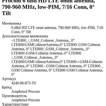
Procom 6 dBd HD LTE omni antenna,
790-960 MHz, low-PIM, 7/16 Conn, 0°
Tilt
Мнемоника
6 dBd HD LTE omni antenna, 790-960 MHz, low-PIM, 7/16
Conn, 0° Tilt
Дополнительная мнемоника
~LTE800_/_GSM_Colinear_Antenna,_0°
LTE800/GSMColinearAntenna,0° LTE800/ GSM Colinear
Antenna, 0° LTE800/_GSM_Colinear_Antenna,_0°
LTE800/-GSM-Colinear-Antenna,-0° LTE800
/_GSM_Colinear_Antenna,_0°
LTE800/GSMColinearAntenna,0° LTE800-/-GSM-Colinear-
Antenna,-0° LTE800 - GSM Colinear Antenna, 0° LTE800 _
GSM Colinear Antenna, 0° LTE800 GSM Colinear Antenna,
0°
Артикул
4240.06-875-T0
Бренд
Amphenol Procom
Производитель
Amphenol Procom
Характеристики