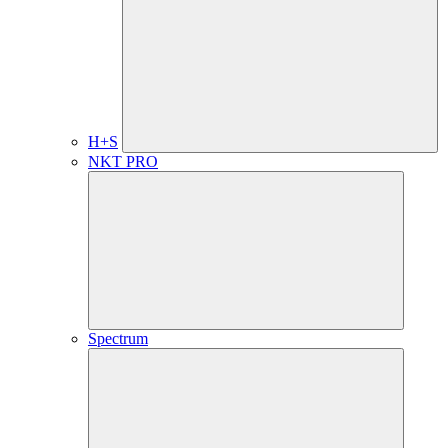
H+S
NKT PRO
Spectrum