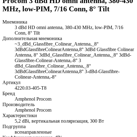
Procom 3 dBd HD omni antenna, 380-430
MHz, low-PIM, 7/16 Conn, 8° Tilt
Мнемоника
3 dBd HD omni antenna, 380-430 MHz, low-PIM, 7/16
Conn, 8° Tilt
Дополнительная мнемоника
~3_dBd_Glassfibre_Colinear_Antenna,_8°
3dBdGlassfibreColinearAntenna,8° 3dBd Glassfibre Colinear
Antenna, 8° 3dBd_Glassfibre_Colinear_Antenna,_8° 3dBd-
Glassfibre-Colinear-Antenna,-8° 3
dBd_Glassfibre_Colinear_Antenna,_8°
3dBdGlassfibreColinearAntenna,8° 3-dBd-Glassfibre-
Colinear-Antenna,-8°
Артикул
4220.03-405-T8
Бренд
Amphenol Procom
Производитель
Amphenol Procom
Характеристики
5,2 dBi, вертикальная поляризация, 300 Вт
Подгруппа
всенаправленные