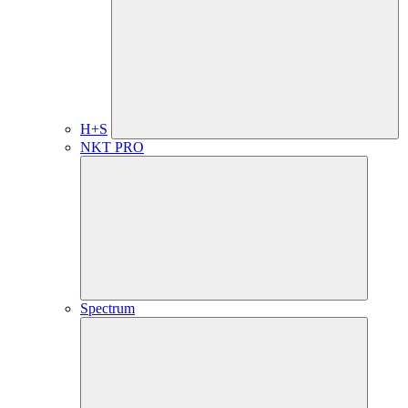
H+S
NKT PRO
Spectrum