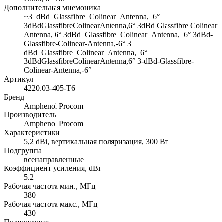
Дополнительная мнемоника
~3_dBd_Glassfibre_Colinear_Antenna,_6°
3dBdGlassfibreColinearAntenna,6° 3dBd Glassfibre Colinear
Antenna, 6° 3dBd_Glassfibre_Colinear_Antenna,_6° 3dBd-
Glassfibre-Colinear-Antenna,-6° 3
dBd_Glassfibre_Colinear_Antenna,_6°
3dBdGlassfibreColinearAntenna,6° 3-dBd-Glassfibre-
Colinear-Antenna,-6°
Артикул
4220.03-405-T6
Бренд
Amphenol Procom
Производитель
Amphenol Procom
Характеристики
5,2 dBi, вертикальная поляризация, 300 Вт
Подгруппа
всенаправленные
Коэффициент усиления, dBi
5.2
Рабочая частота мин., МГц
380
Рабочая частота макс., МГц
430
Поляризация