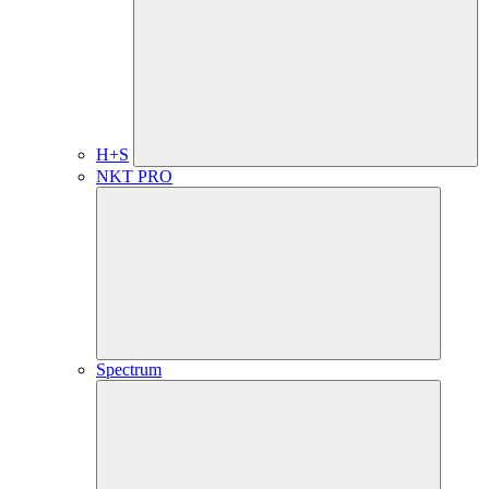
H+S
NKT PRO
Spectrum