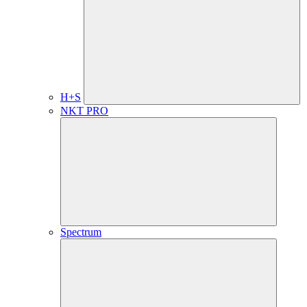
H+S
NKT PRO
Spectrum