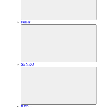
Pulsar
SENKO
RFOne