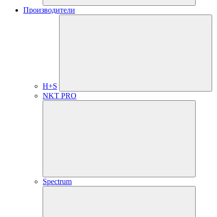
Производители
H+S
NKT PRO
Spectrum