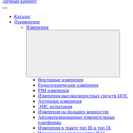
Личный кабинет
Каталог
Применение
Измерения
Векторные измерения
Радиотехнические измерения
PIM измерения
Измерения высокоскоростных средств ЦОС
Антенные измерения
ЭМС испытания
Измерения на больших мощностях
Автоматизированные измерительные
платформы
Измерения в тракте тип III и тип IX