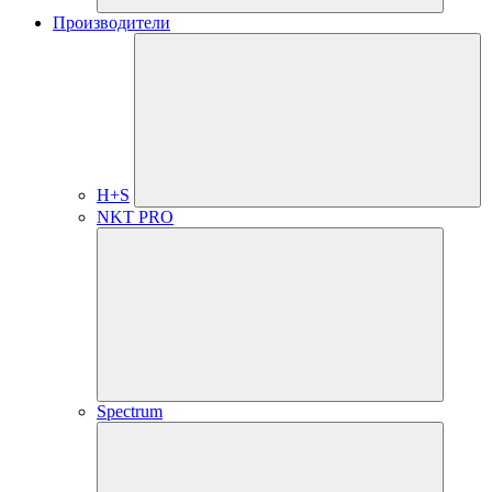
Производители
H+S
NKT PRO
Spectrum