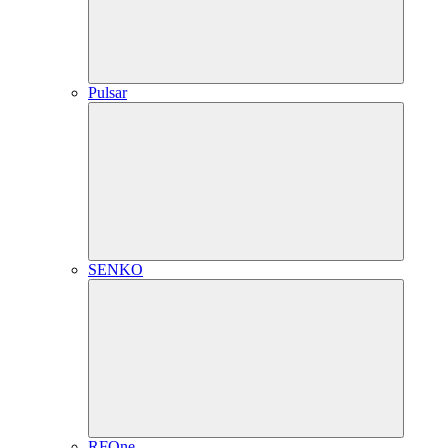
Pulsar
SENKO
RFOne