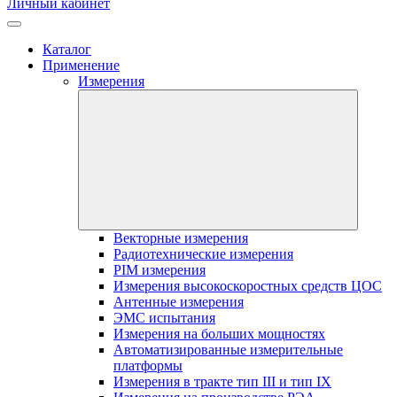
Личный кабинет
Каталог
Применение
Измерения
Векторные измерения
Радиотехнические измерения
PIM измерения
Измерения высокоскоростных средств ЦОС
Антенные измерения
ЭМС испытания
Измерения на больших мощностях
Автоматизированные измерительные
платформы
Измерения в тракте тип III и тип IX