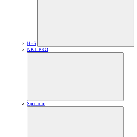
H+S
NKT PRO
Spectrum