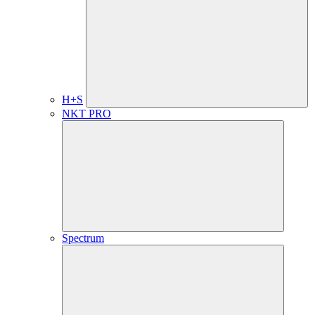
H+S
NKT PRO
Spectrum