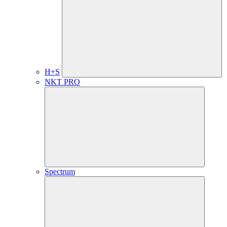
H+S
NKT PRO
Spectrum