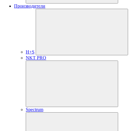
Производители
H+S
NKT PRO
Spectrum