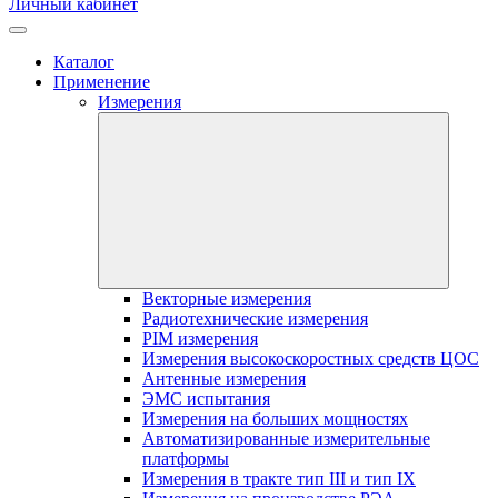
Личный кабинет
Каталог
Применение
Измерения
Векторные измерения
Радиотехнические измерения
PIM измерения
Измерения высокоскоростных средств ЦОС
Антенные измерения
ЭМС испытания
Измерения на больших мощностях
Автоматизированные измерительные
платформы
Измерения в тракте тип III и тип IX