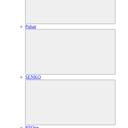
Pulsar
SENKO
RFOne