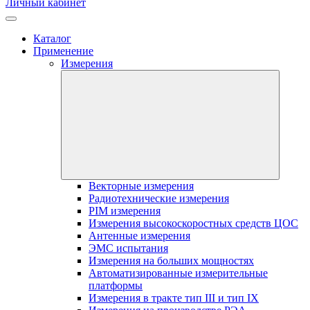
Личный кабинет
Каталог
Применение
Измерения
Векторные измерения
Радиотехнические измерения
PIM измерения
Измерения высокоскоростных средств ЦОС
Антенные измерения
ЭМС испытания
Измерения на больших мощностях
Автоматизированные измерительные
платформы
Измерения в тракте тип III и тип IX