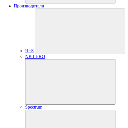
Производители
H+S
NKT PRO
Spectrum