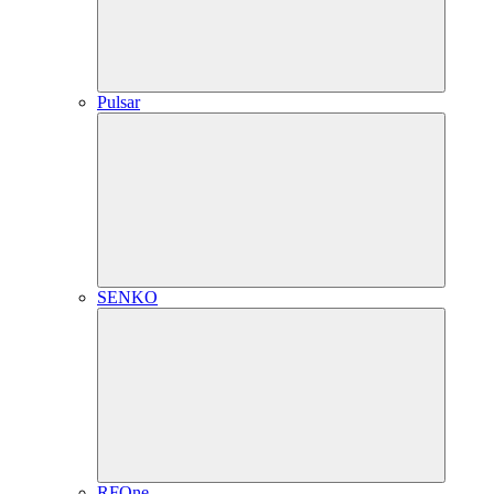
Pulsar
SENKO
RFOne