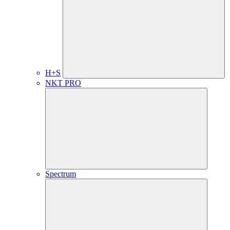
H+S
NKT PRO
Spectrum