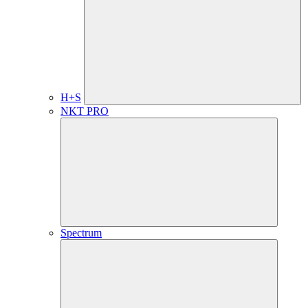
H+S
NKT PRO
Spectrum