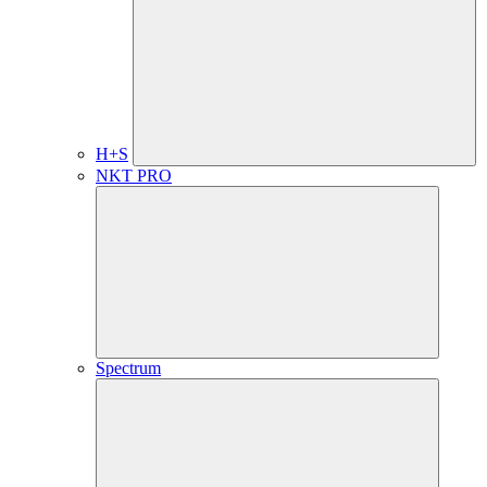
H+S
NKT PRO
Spectrum