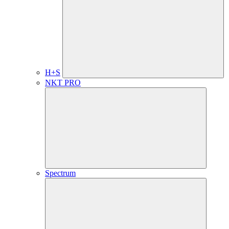
H+S
NKT PRO
Spectrum