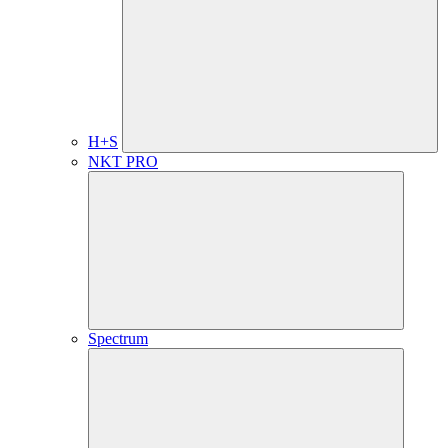
H+S
NKT PRO
Spectrum