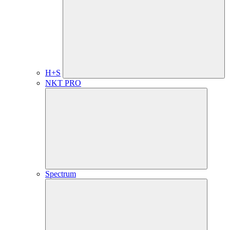
H+S
NKT PRO
Spectrum