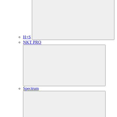
H+S
NKT PRO
Spectrum