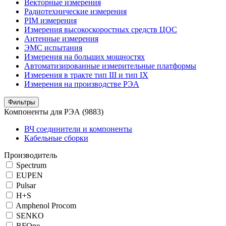
Векторные измерения
Радиотехнические измерения
PIM измерения
Измерения высокоскоростных средств ЦОС
Антенные измерения
ЭМС испытания
Измерения на больших мощностях
Автоматизированные измерительные платформы
Измерения в тракте тип III и тип IX
Измерения на производстве РЭА
Фильтры
Компоненты для РЭА
(9883)
ВЧ соединители и компоненты
Кабельные сборки
Производитель
Spectrum
EUPEN
Pulsar
H+S
Amphenol Procom
SENKO
RFOne