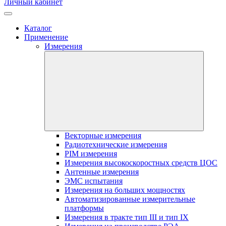
Личный кабинет
Каталог
Применение
Измерения
Векторные измерения
Радиотехнические измерения
PIM измерения
Измерения высокоскоростных средств ЦОС
Антенные измерения
ЭМС испытания
Измерения на больших мощностях
Автоматизированные измерительные
платформы
Измерения в тракте тип III и тип IX