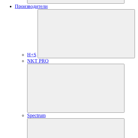
Производители
H+S
NKT PRO
Spectrum