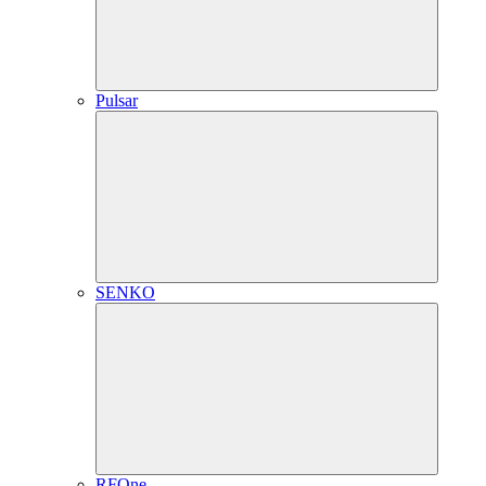
Pulsar
SENKO
RFOne