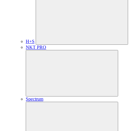
H+S
NKT PRO
Spectrum