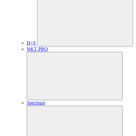
H+S
NKT PRO
Spectrum