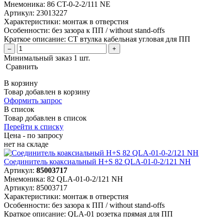
Мнемоника:
86 CT-0-2-2/111 NE
Артикул:
23013227
Характеристики:
монтаж в отверстия
Особенности:
без зазора к ПП / without stand-offs
Краткое описание:
CT втулка кабельная угловая для ПП
–
+
Минимальный заказ 1 шт.
Сравнить
В корзину
Товар добавлен в корзину
Оформить запрос
В список
Товар добавлен в список
Перейти к списку
Цена - по запросу
нет
на складе
Соединитель коаксиальный H+S 82 QLA-01-0-2/121 NH
Артикул:
85003717
Мнемоника:
82 QLA-01-0-2/121 NH
Артикул:
85003717
Характеристики:
монтаж в отверстия
Особенности:
без зазора к ПП / without stand-offs
Краткое описание:
QLA-01 розетка прямая для ПП